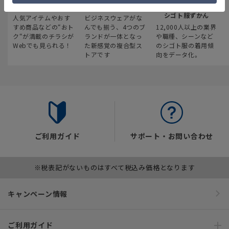
最新のお買い得情報
スーツスクエア
みんなの
シゴト服ずかん
人気アイテムやおす
ビジネスウェアがな
すめ商品などの“おト
んでも揃う、4つのブ
12,000人以上の業界
ク“が満載のチラシが
ランドが一体となっ
や職種、シーンなど
Webでも見られる！
た新感覚の複合型ス
のシゴト服の着用傾
トアです
向をデータ化。
ご利用ガイド
サポート・お問い合わせ
※税表記がないものはすべて税込み価格となります
キャンペーン情報
ご利用ガイド