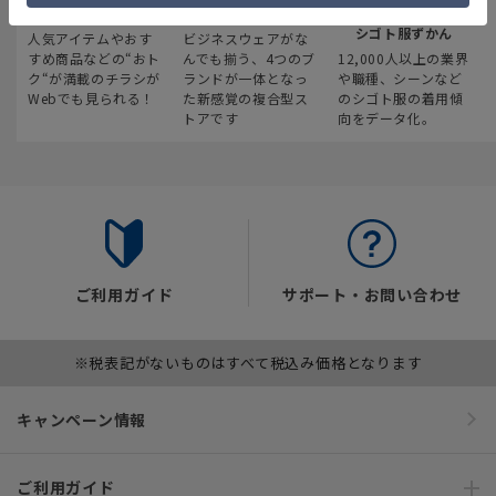
最新のお買い得情報
スーツスクエア
みんなの
シゴト服ずかん
人気アイテムやおす
ビジネスウェアがな
すめ商品などの“おト
んでも揃う、4つのブ
12,000人以上の業界
ク“が満載のチラシが
ランドが一体となっ
や職種、シーンなど
Webでも見られる！
た新感覚の複合型ス
のシゴト服の着用傾
トアです
向をデータ化。
ご利用ガイド
サポート・お問い合わせ
※税表記がないものはすべて税込み価格となります
キャンペーン情報
ご利用ガイド