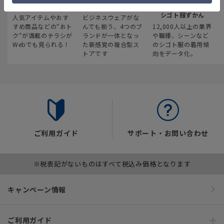
最新のお買い得情報
スーツスクエア
みんなの
シゴト服ずかん
人気アイテムやおす
ビジネスウェアがな
すめ商品などの“おト
んでも揃う、4つのブ
12,000人以上の業界
ク“が満載のチラシが
ランドが一体となっ
や職種、シーンなど
Webでも見られる！
た新感覚の複合型ス
のシゴト服の着用傾
トアです
向をデータ化。
ご利用ガイド
サポート・お問い合わせ
※税表記がないものはすべて税込み価格となります
キャンペーン情報
ご利用ガイド