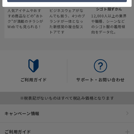
最新のお買い得情報
スーツスクエア
みんなの
シゴト服ずかん
人気アイテムやおす
ビジネスウェアがな
すめ商品などの“おト
んでも揃う、4つのブ
12,000人以上の業界
ク“が満載のチラシが
ランドが一体となっ
や職種、シーンなど
Webでも見られる！
た新感覚の複合型ス
のシゴト服の着用傾
トアです
向をデータ化。
ご利用ガイド
サポート・お問い合わせ
※税表記がないものはすべて税込み価格となります
キャンペーン情報
ご利用ガイド