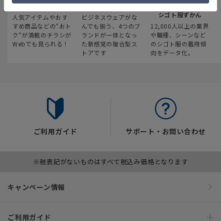
最新のお買い得情報
スーツスクエア
みんなの
シゴト服ずかん
人気アイテムやおす
ビジネスウェアがな
すめ商品などの“おト
んでも揃う、4つのブ
12,000人以上の業界
ク“が満載のチラシが
ランドが一体となっ
や職種、シーンなど
Webでも見られる！
た新感覚の複合型ス
のシゴト服の着用傾
トアです
向をデータ化。
ご利用ガイド
サポート・お問い合わせ
※税表記がないものはすべて税込み価格となります
キャンペーン情報
ご利用ガイド