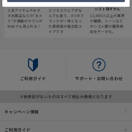
最新のお買い得情報
スーツスクエア
みんなの
シゴト服ずかん
人気アイテムやおす
ビジネスウェアがな
すめ商品などの“おト
んでも揃う、4つのブ
12,000人以上の業界
ク“が満載のチラシが
ランドが一体となっ
や職種、シーンなど
Webでも見られる！
た新感覚の複合型ス
のシゴト服の着用傾
トアです
向をデータ化。
ご利用ガイド
サポート・お問い合わせ
※税表記がないものはすべて税込み価格となります
キャンペーン情報
ご利用ガイド