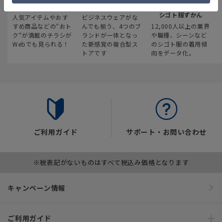
最新のお買い得情報
スーツスクエア
みんなの
シゴト服ずかん
人気アイテムやおす
ビジネスウェアがな
すめ商品などの“おト
んでも揃う、4つのブ
12,000人以上の業界
ク“が満載のチラシが
ランドが一体となっ
や職種、シーンなど
Webでも見られる！
た新感覚の複合型ス
のシゴト服の着用傾
トアです
向をデータ化。
ご利用ガイド
サポート・お問い合わせ
※税表記がないものはすべて税込み価格となります
キャンペーン情報
ご利用ガイド