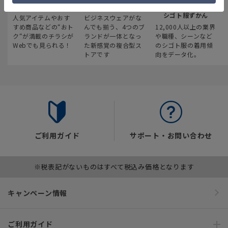
最新のお買い得情報
スーツスクエア
みんなの
シゴト服ずかん
人気アイテムやおす
ビジネスウェアがな
すめ商品などの“おト
んでも揃う、4つのブ
12,000人以上の業界
ク“が満載のチラシが
ランドが一体となっ
や職種、シーンなど
Webでも見られる！
た新感覚の複合型ス
のシゴト服の着用傾
トアです
向をデータ化。
ご利用ガイド
サポート・お問い合わせ
※税表記がないものはすべて税込み価格となります
キャンペーン情報
ご利用ガイド