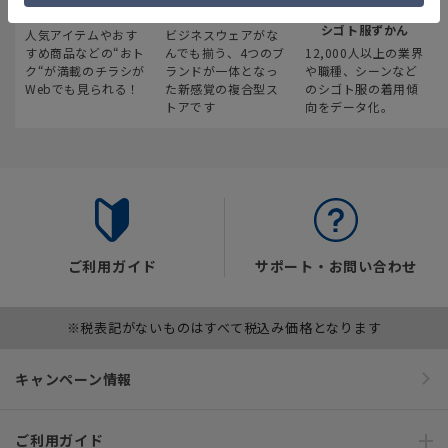
最新のお買い得情報
スーツスクエア
みんなの
シゴト服ずかん
人気アイテムやおす
ビジネスウェアがな
すめ商品などの“おト
んでも揃う、4つのブ
12,000人以上の業界
ク“が満載のチラシが
ランドが一体となっ
や職種、シーンなど
Webでも見られる！
た新感覚の複合型ス
のシゴト服の着用傾
トアです
向をデータ化。
ご利用ガイド
サポート・お問い合わせ
※税表記がないものはすべて税込み価格となります
キャンペーン情報
ご利用ガイド