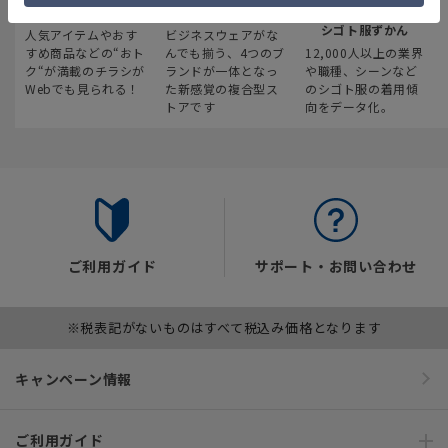
最新のお買い得情報
スーツスクエア
みんなの
シゴト服ずかん
人気アイテムやおす
ビジネスウェアがな
すめ商品などの“おト
んでも揃う、4つのブ
12,000人以上の業界
ク“が満載のチラシが
ランドが一体となっ
や職種、シーンなど
Webでも見られる！
た新感覚の複合型ス
のシゴト服の着用傾
トアです
向をデータ化。
ご利用ガイド
サポート・お問い合わせ
※税表記がないものはすべて税込み価格となります
キャンペーン情報
ご利用ガイド