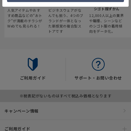
最新のお買い得情報
スーツスクエア
みんなの
シゴト服ずかん
人気アイテムやおす
ビジネスウェアがな
すめ商品などの“おト
んでも揃う、4つのブ
12,000人以上の業界
ク“が満載のチラシが
ランドが一体となっ
や職種、シーンなど
Webでも見られる！
た新感覚の複合型ス
のシゴト服の着用傾
トアです
向をデータ化。
ご利用ガイド
サポート・お問い合わせ
※税表記がないものはすべて税込み価格となります
キャンペーン情報
ご利用ガイド