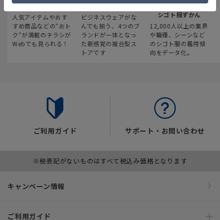
最新のお買い得情報
スーツスクエア
みんなの
シゴト服ずかん
人気アイテムやおす
ビジネスウェアがな
すめ商品などの“おト
んでも揃う、4つのブ
12,000人以上の業界
ク“が満載のチラシが
ランドが一体となっ
や職種、シーンなど
Webでも見られる！
た新感覚の複合型ス
のシゴト服の着用傾
トアです
向をデータ化。
ご利用ガイド
サポート・お問い合わせ
※税表記がないものはすべて税込み価格となります
キャンペーン情報
ご利用ガイド