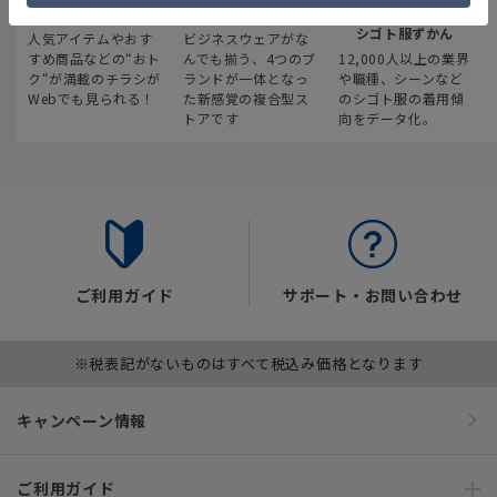
最新のお買い得情報
スーツスクエア
みんなの
シゴト服ずかん
人気アイテムやおす
ビジネスウェアがな
すめ商品などの“おト
んでも揃う、4つのブ
12,000人以上の業界
ク“が満載のチラシが
ランドが一体となっ
や職種、シーンなど
Webでも見られる！
た新感覚の複合型ス
のシゴト服の着用傾
トアです
向をデータ化。
ご利用ガイド
サポート・お問い合わせ
※税表記がないものはすべて税込み価格となります
キャンペーン情報
ご利用ガイド