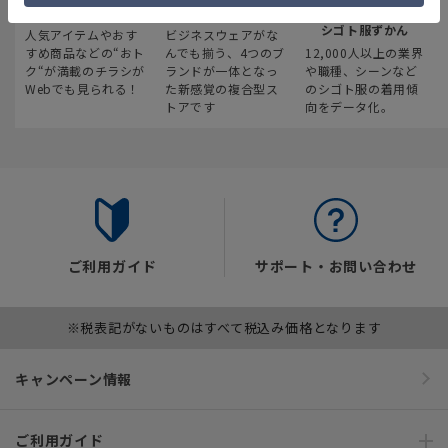
最新のお買い得情報
スーツスクエア
みんなの
シゴト服ずかん
人気アイテムやおす
ビジネスウェアがな
すめ商品などの“おト
んでも揃う、4つのブ
12,000人以上の業界
ク“が満載のチラシが
ランドが一体となっ
や職種、シーンなど
Webでも見られる！
た新感覚の複合型ス
のシゴト服の着用傾
トアです
向をデータ化。
ご利用ガイド
サポート・お問い合わせ
※税表記がないものはすべて税込み価格となります
キャンペーン情報
ご利用ガイド