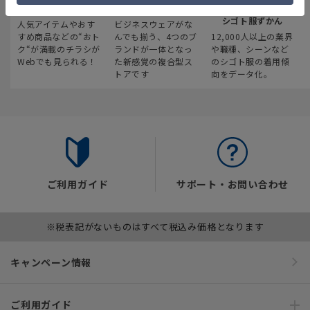
最新のお買い得情報
スーツスクエア
みんなの
シゴト服ずかん
人気アイテムやおす
ビジネスウェアがな
すめ商品などの“おト
んでも揃う、4つのブ
12,000人以上の業界
ク“が満載のチラシが
ランドが一体となっ
や職種、シーンなど
Webでも見られる！
た新感覚の複合型ス
のシゴト服の着用傾
トアです
向をデータ化。
ご利用ガイド
サポート・お問い合わせ
※税表記がないものはすべて税込み価格となります
キャンペーン情報
ご利用ガイド