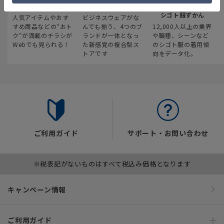
最新のお買い得情報
スーツスクエア
みんなの
シゴト服ずかん
人気アイテムやおす
ビジネスウェアがな
すめ商品などの“おト
んでも揃う、4つのブ
12,000人以上の業界
ク“が満載のチラシが
ランドが一体となっ
や職種、シーンなど
Webでも見られる！
た新感覚の複合型ス
のシゴト服の着用傾
トアです
向をデータ化。
ご利用ガイド
サポート・お問い合わせ
※税表記がないものはすべて税込み価格となります
キャンペーン情報
ご利用ガイド