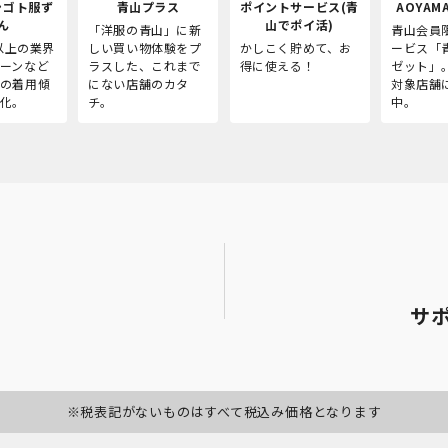
シゴト服ず
青山プラス
ポイントサービス(青
AOYAMA
ん
山でポイ活)
「洋服の青山」に新
青山会員
人以上の業界
しい買い物体験をプ
かしこく貯めて、お
ービス「
ーンなど
ラスした、これまで
得に使える！
ゼット」
の着用傾
にない店舗のカタ
対象店舗
化。
チ。
中。
サ
※税表記がないものはすべて税込み価格となります