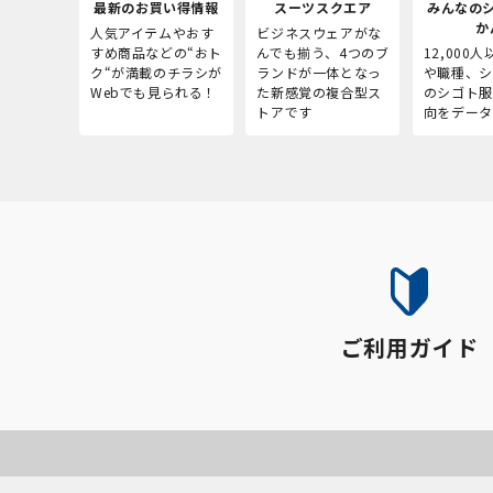
最新のお買い得情報
スーツスクエア
みんなの
か
人気アイテムやおす
ビジネスウェアがな
すめ商品などの“おト
んでも揃う、4つのブ
12,000
ク“が満載のチラシが
ランドが一体となっ
や職種、シ
Webでも見られる！
た新感覚の複合型ス
のシゴト服
トアです
向をデータ
ご利用ガイド