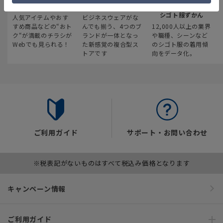
最新のお買い得情報
スーツスクエア
みんなの
シゴト服ずかん
人気アイテムやおす
ビジネスウェアがな
すめ商品などの“おト
んでも揃う、4つのブ
12,000人以上の業界
ク“が満載のチラシが
ランドが一体となっ
や職種、シーンなど
Webでも見られる！
た新感覚の複合型ス
のシゴト服の着用傾
トアです
向をデータ化。
ご利用ガイド
サポート・お問い合わせ
※税表記がないものはすべて税込み価格となります
キャンペーン情報
ご利用ガイド