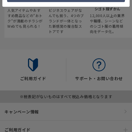
最新のお買い得情報
スーツスクエア
みんなの
シゴト服ずかん
人気アイテムやおす
ビジネスウェアがな
すめ商品などの“おト
んでも揃う、4つのブ
12,000人以上の業界
ク“が満載のチラシが
ランドが一体となっ
や職種、シーンなど
Webでも見られる！
た新感覚の複合型ス
のシゴト服の着用傾
トアです
向をデータ化。
ご利用ガイド
サポート・お問い合わせ
※税表記がないものはすべて税込み価格となります
キャンペーン情報
ご利用ガイド