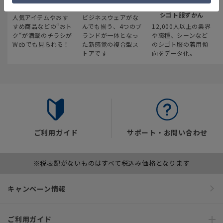
最新のお買い得情報
スーツスクエア
みんなの
シゴト服ずかん
人気アイテムやおす
ビジネスウェアがな
すめ商品などの“おト
んでも揃う、4つのブ
12,000人以上の業界
ク“が満載のチラシが
ランドが一体となっ
や職種、シーンなど
Webでも見られる！
た新感覚の複合型ス
のシゴト服の着用傾
トアです
向をデータ化。
ご利用ガイド
サポート・お問い合わせ
※税表記がないものはすべて税込み価格となります
キャンペーン情報
ご利用ガイド