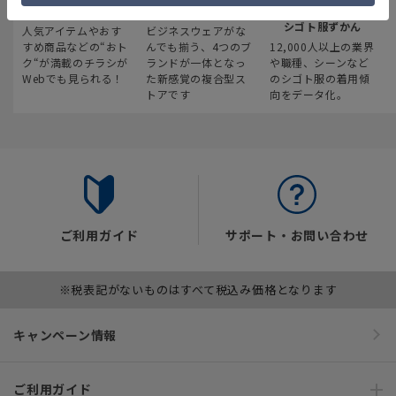
最新のお買い得情報
スーツスクエア
みんなの
シゴト服ずかん
人気アイテムやおす
ビジネスウェアがな
すめ商品などの“おト
んでも揃う、4つのブ
12,000人以上の業界
ク“が満載のチラシが
ランドが一体となっ
や職種、シーンなど
Webでも見られる！
た新感覚の複合型ス
のシゴト服の着用傾
トアです
向をデータ化。
ご利用ガイド
サポート・お問い合わせ
※税表記がないものはすべて税込み価格となります
キャンペーン情報
ご利用ガイド