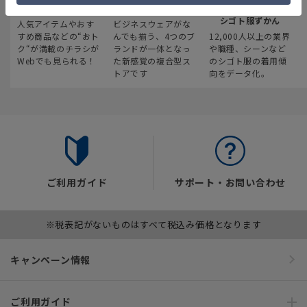
最新のお買い得情報
スーツスクエア
みんなの
シゴト服ずかん
人気アイテムやおす
ビジネスウェアがな
すめ商品などの“おト
んでも揃う、4つのブ
12,000人以上の業界
ク“が満載のチラシが
ランドが一体となっ
や職種、シーンなど
Webでも見られる！
た新感覚の複合型ス
のシゴト服の着用傾
トアです
向をデータ化。
ご利用ガイド
サポート・お問い合わせ
※税表記がないものはすべて税込み価格となります
キャンペーン情報
ご利用ガイド