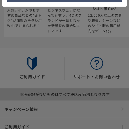
最新のお買い得情報
スーツスクエア
みんなの
シゴト服ずかん
人気アイテムやおす
ビジネスウェアがな
すめ商品などの“おト
んでも揃う、4つのブ
12,000人以上の業界
ク“が満載のチラシが
ランドが一体となっ
や職種、シーンなど
Webでも見られる！
た新感覚の複合型ス
のシゴト服の着用傾
トアです
向をデータ化。
ご利用ガイド
サポート・お問い合わせ
※税表記がないものはすべて税込み価格となります
キャンペーン情報
ご利用ガイド