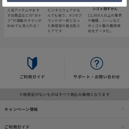
最新のお買い得情報
スーツスクエア
みんなの
シゴト服ずかん
人気アイテムやおす
ビジネスウェアがな
すめ商品などの“おト
んでも揃う、4つのブ
12,000人以上の業界
ク“が満載のチラシが
ランドが一体となっ
や職種、シーンなど
Webでも見られる！
た新感覚の複合型ス
のシゴト服の着用傾
トアです
向をデータ化。
ご利用ガイド
サポート・お問い合わせ
※税表記がないものはすべて税込み価格となります
キャンペーン情報
ご利用ガイド