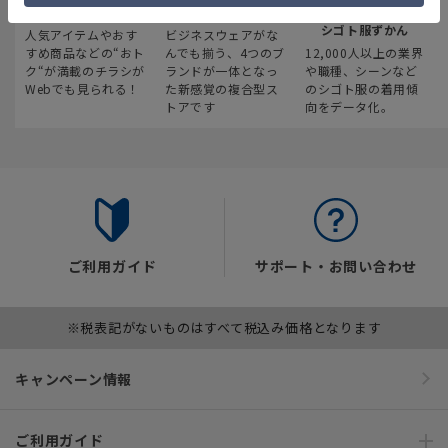
最新のお買い得情報
スーツスクエア
みんなの
シゴト服ずかん
人気アイテムやおす
ビジネスウェアがな
すめ商品などの“おト
んでも揃う、4つのブ
12,000人以上の業界
ク“が満載のチラシが
ランドが一体となっ
や職種、シーンなど
Webでも見られる！
た新感覚の複合型ス
のシゴト服の着用傾
トアです
向をデータ化。
ご利用ガイド
サポート・お問い合わせ
※税表記がないものはすべて税込み価格となります
キャンペーン情報
ご利用ガイド