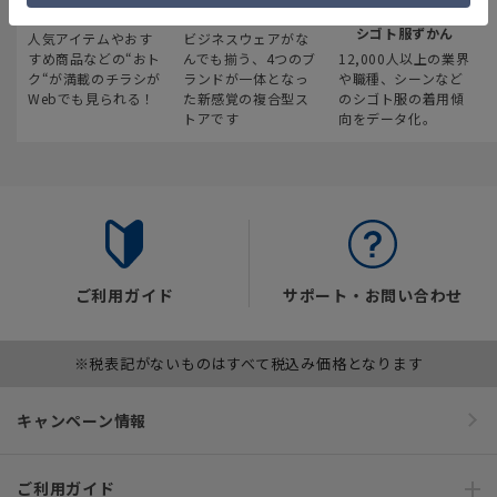
最新のお買い得情報
スーツスクエア
みんなの
シゴト服ずかん
人気アイテムやおす
ビジネスウェアがな
すめ商品などの“おト
んでも揃う、4つのブ
12,000人以上の業界
ク“が満載のチラシが
ランドが一体となっ
や職種、シーンなど
Webでも見られる！
た新感覚の複合型ス
のシゴト服の着用傾
トアです
向をデータ化。
ご利用ガイド
サポート・お問い合わせ
※税表記がないものはすべて税込み価格となります
キャンペーン情報
ご利用ガイド