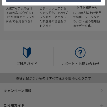
最新のお買い得情報
スーツスクエア
みんなの
シゴト服ずかん
人気アイテムやおす
ビジネスウェアがな
すめ商品などの“おト
んでも揃う、4つのブ
12,000人以上の業界
ク“が満載のチラシが
ランドが一体となっ
や職種、シーンなど
Webでも見られる！
た新感覚の複合型ス
のシゴト服の着用傾
トアです
向をデータ化。
ご利用ガイド
サポート・お問い合わせ
※税表記がないものはすべて税込み価格となります
キャンペーン情報
ご利用ガイド