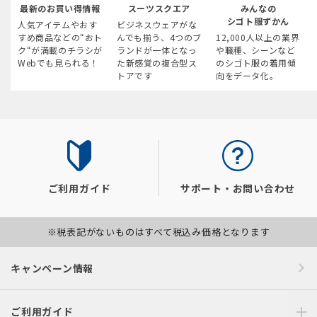
最新のお買い得情報
スーツスクエア
みんなの
シゴト服ずかん
人気アイテムやおす
ビジネスウェアがな
すめ商品などの“おト
んでも揃う、4つのブ
12,000人以上の業界
ク“が満載のチラシが
ランドが一体となっ
や職種、シーンなど
Webでも見られる！
た新感覚の複合型ス
のシゴト服の着用傾
トアです
向をデータ化。
ご利用ガイド
サポート・お問い合わせ
※税表記がないものはすべて税込み価格となります
キャンペーン情報
ご利用ガイド