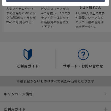
最新のお買い得情報
スーツスクエア
みんなの
シゴト服ずかん
人気アイテムやおす
ビジネスウェアがな
すめ商品などの“おト
んでも揃う、4つのブ
12,000人以上の業界
ク“が満載のチラシが
ランドが一体となっ
や職種、シーンなど
Webでも見られる！
た新感覚の複合型ス
のシゴト服の着用傾
トアです
向をデータ化。
ご利用ガイド
サポート・お問い合わせ
※税表記がないものはすべて税込み価格となります
キャンペーン情報
ご利用ガイド