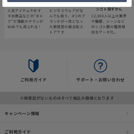
最新のお買い得情報
スーツスクエア
みんなの
シゴト服ずかん
人気アイテムやおす
ビジネスウェアがな
すめ商品などの“おト
んでも揃う、4つのブ
12,000人以上の業界
ク“が満載のチラシが
ランドが一体となっ
や職種、シーンなど
Webでも見られる！
た新感覚の複合型ス
のシゴト服の着用傾
トアです
向をデータ化。
ご利用ガイド
サポート・お問い合わせ
※税表記がないものはすべて税込み価格となります
キャンペーン情報
ご利用ガイド