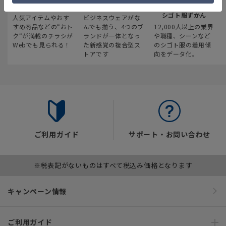
最新のお買い得情報
スーツスクエア
みんなの
シゴト服ずかん
人気アイテムやおす
ビジネスウェアがな
すめ商品などの“おト
んでも揃う、4つのブ
12,000人以上の業界
ク“が満載のチラシが
ランドが一体となっ
や職種、シーンなど
Webでも見られる！
た新感覚の複合型ス
のシゴト服の着用傾
トアです
向をデータ化。
ご利用ガイド
サポート・お問い合わせ
※税表記がないものはすべて税込み価格となります
キャンペーン情報
ご利用ガイド