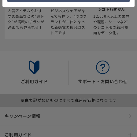
最新のお買い得情報
スーツスクエア
みんなの
シゴト服ずかん
人気アイテムやおす
ビジネスウェアがな
すめ商品などの“おト
んでも揃う、4つのブ
12,000人以上の業界
ク“が満載のチラシが
ランドが一体となっ
や職種、シーンなど
Webでも見られる！
た新感覚の複合型ス
のシゴト服の着用傾
トアです
向をデータ化。
ご利用ガイド
サポート・お問い合わせ
※税表記がないものはすべて税込み価格となります
キャンペーン情報
ご利用ガイド