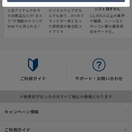
最新のお買い得情報
スーツスクエア
みんなの
シゴト服ずかん
人気アイテムやおす
ビジネスウェアがな
すめ商品などの“おト
んでも揃う、4つのブ
12,000人以上の業界
ク“が満載のチラシが
ランドが一体となっ
や職種、シーンなど
Webでも見られる！
た新感覚の複合型ス
のシゴト服の着用傾
トアです
向をデータ化。
ご利用ガイド
サポート・お問い合わせ
※税表記がないものはすべて税込み価格となります
キャンペーン情報
ご利用ガイド