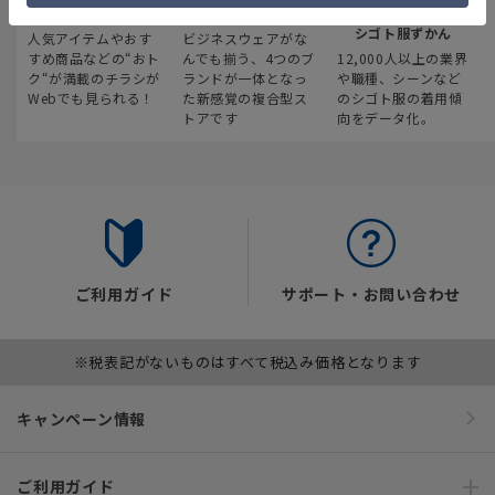
最新のお買い得情報
スーツスクエア
みんなの
シゴト服ずかん
人気アイテムやおす
ビジネスウェアがな
すめ商品などの“おト
んでも揃う、4つのブ
12,000人以上の業界
ク“が満載のチラシが
ランドが一体となっ
や職種、シーンなど
Webでも見られる！
た新感覚の複合型ス
のシゴト服の着用傾
トアです
向をデータ化。
ご利用ガイド
サポート・お問い合わせ
※税表記がないものはすべて税込み価格となります
キャンペーン情報
ご利用ガイド