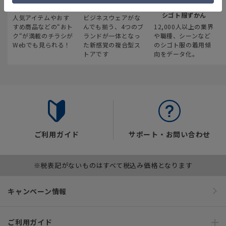
最新のお買い得情報
スーツスクエア
みんなの
シゴト服ずかん
人気アイテムやおす
ビジネスウェアがな
すめ商品などの“おト
んでも揃う、4つのブ
12,000人以上の業界
ク“が満載のチラシが
ランドが一体となっ
や職種、シーンなど
Webでも見られる！
た新感覚の複合型ス
のシゴト服の着用傾
トアです
向をデータ化。
ご利用ガイド
サポート・お問い合わせ
※税表記がないものはすべて税込み価格となります
キャンペーン情報
ご利用ガイド