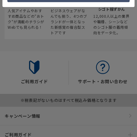
最新のお買い得情報
スーツスクエア
みんなの
シゴト服ずかん
人気アイテムやおす
ビジネスウェアがな
すめ商品などの“おト
んでも揃う、4つのブ
12,000人以上の業界
ク“が満載のチラシが
ランドが一体となっ
や職種、シーンなど
Webでも見られる！
た新感覚の複合型ス
のシゴト服の着用傾
トアです
向をデータ化。
ご利用ガイド
サポート・お問い合わせ
※税表記がないものはすべて税込み価格となります
キャンペーン情報
ご利用ガイド