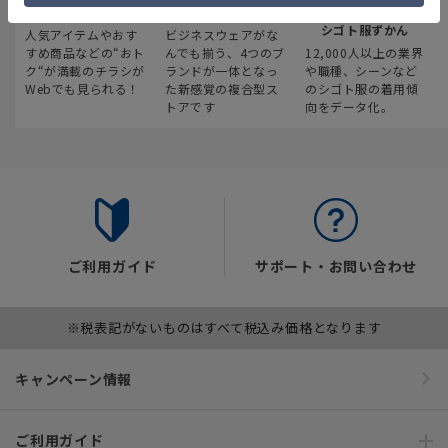
最新のお買い得情報
スーツスクエア
みんなの
シゴト服ずかん
人気アイテムやおす
ビジネスウェアがな
すめ商品などの“おト
んでも揃う、4つのブ
12,000人以上の業界
ク“が満載のチラシが
ランドが一体となっ
や職種、シーンなど
Webでも見られる！
た新感覚の複合型ス
のシゴト服の着用傾
トアです
向をデータ化。
ご利用ガイド
サポート・お問い合わせ
※税表記がないものはすべて税込み価格となります
キャンペーン情報
ご利用ガイド