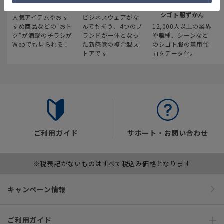
最新のお買い得情報
スーツスクエア
みんなの
シゴト服ずかん
人気アイテムやおす
ビジネスウェアがな
すめ商品などの“おト
んでも揃う、4つのブ
12,000人以上の業界
ク“が満載のチラシが
ランドが一体となっ
や職種、シーンなど
Webでも見られる！
た新感覚の複合型ス
のシゴト服の着用傾
トアです
向をデータ化。
ご利用ガイド
サポート・お問い合わせ
※税表記がないものはすべて税込み価格となります
キャンペーン情報
ご利用ガイド