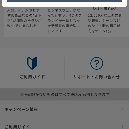
最新のお買い得情報
スーツスクエア
みんなの
シゴト服ずかん
人気アイテムやおす
ビジネスウェアがな
すめ商品などの“おト
んでも揃う、4つのブ
12,000人以上の業界
ク“が満載のチラシが
ランドが一体となっ
や職種、シーンなど
Webでも見られる！
た新感覚の複合型ス
のシゴト服の着用傾
トアです
向をデータ化。
ご利用ガイド
サポート・お問い合わせ
※税表記がないものはすべて税込み価格となります
キャンペーン情報
ご利用ガイド