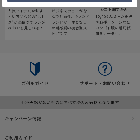
最新のお買い得情報
スーツスクエア
みんなの
シゴト服ずかん
人気アイテムやおす
ビジネスウェアがな
すめ商品などの“おト
んでも揃う、4つのブ
12,000人以上の業界
ク“が満載のチラシが
ランドが一体となっ
や職種、シーンなど
Webでも見られる！
た新感覚の複合型ス
のシゴト服の着用傾
トアです
向をデータ化。
ご利用ガイド
サポート・お問い合わせ
※税表記がないものはすべて税込み価格となります
キャンペーン情報
ご利用ガイド