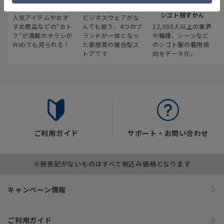
最新のお買い得情報
スーツスクエア
みんなの
シゴト服ずかん
人気アイテムやおす
ビジネスウェアがな
すめ商品などの“おト
んでも揃う、4つのブ
12,000人以上の業界
ク“が満載のチラシが
ランドが一体となっ
や職種、シーンなど
Webでも見られる！
た新感覚の複合型ス
のシゴト服の着用傾
トアです
向をデータ化。
ご利用ガイド
サポート・お問い合わせ
※税表記がないものはすべて税込み価格となります
キャンペーン情報
ご利用ガイド