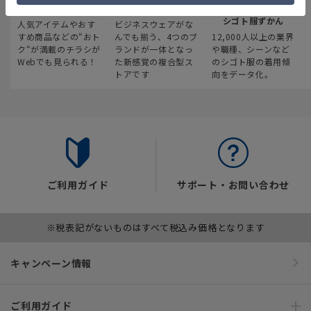
最新のお買い得情報
スーツスクエア
みんなの
シゴト服ずかん
人気アイテムやおす
ビジネスウェアがな
すめ商品などの“おト
んでも揃う、4つのブ
12,000人以上の業界
ク“が満載のチラシが
ランドが一体となっ
や職種、シーンなど
Webでも見られる！
た新感覚の複合型ス
のシゴト服の着用傾
トアです
向をデータ化。
ご利用ガイド
サポート・お問い合わせ
※税表記がないものはすべて税込み価格となります
キャンペーン情報
ご利用ガイド