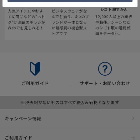
最新のお買い得情報
スーツスクエア
みんなの
シゴト服ずかん
人気アイテムやおす
ビジネスウェアがな
すめ商品などの“おト
んでも揃う、4つのブ
12,000人以上の業界
ク“が満載のチラシが
ランドが一体となっ
や職種、シーンなど
Webでも見られる！
た新感覚の複合型ス
のシゴト服の着用傾
トアです
向をデータ化。
ご利用ガイド
サポート・お問い合わせ
※税表記がないものはすべて税込み価格となります
キャンペーン情報
ご利用ガイド