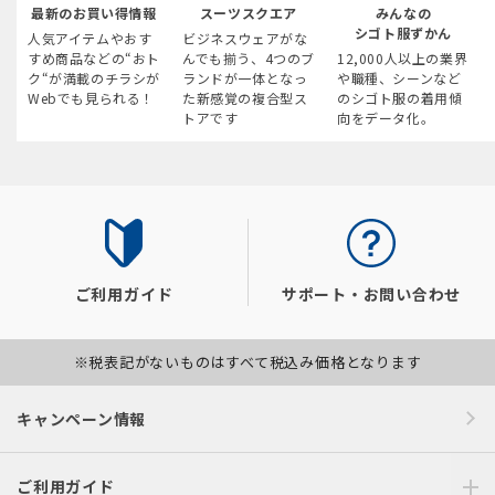
最新のお買い得情報
スーツスクエア
みんなの
シゴト服ずかん
人気アイテムやおす
ビジネスウェアがな
すめ商品などの“おト
んでも揃う、4つのブ
12,000人以上の業界
ク“が満載のチラシが
ランドが一体となっ
や職種、シーンなど
Webでも見られる！
た新感覚の複合型ス
のシゴト服の着用傾
トアです
向をデータ化。
ご利用ガイド
サポート・お問い合わせ
※税表記がないものはすべて税込み価格となります
キャンペーン情報
ご利用ガイド