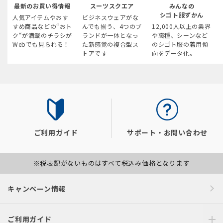
最新のお買い得情報
スーツスクエア
みんなの
シゴト服ずかん
人気アイテムやおす
ビジネスウェアがな
すめ商品などの“おト
んでも揃う、4つのブ
12,000人以上の業界
ク“が満載のチラシが
ランドが一体となっ
や職種、シーンなど
Webでも見られる！
た新感覚の複合型ス
のシゴト服の着用傾
トアです
向をデータ化。
ご利用ガイド
サポート・お問い合わせ
※税表記がないものはすべて税込み価格となります
キャンペーン情報
ご利用ガイド