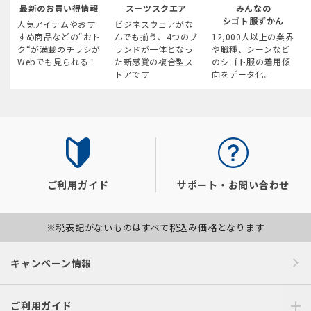
最新のお買い得情報
スーツスクエア
みんなの
シゴト服ずかん
人気アイテムやおす
ビジネスウェアがな
すめ商品などの“おト
んでも揃う、4つのブ
12,000人以上の業界
ク“が満載のチラシが
ランドが一体となっ
や職種、シーンなど
Webでも見られる！
た新感覚の複合型ス
のシゴト服の着用傾
トアです
向をデータ化。
ご利用ガイド
サポート・お問い合わせ
※税表記がないものはすべて税込み価格となります
キャンペーン情報
ご利用ガイド