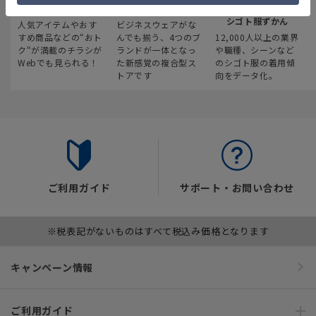
最新のお買い得情報
スーツスクエア
みんなの
シゴト服ずかん
人気アイテムやおす
ビジネスウェアがな
すめ商品などの“おト
んでも揃う、4つのブ
12,000人以上の業界
ク“が満載のチラシが
ランドが一体となっ
や職種、シーンなど
Webでも見られる！
た新感覚の複合型ス
のシゴト服の着用傾
トアです
向をデータ化。
ご利用ガイド
サポート・お問い合わせ
※税表記がないものはすべて税込み価格となります
キャンペーン情報
ご利用ガイド