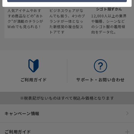
最新のお買い得情報
スーツスクエア
みんなの
シゴト服ずかん
人気アイテムやおす
ビジネスウェアがな
すめ商品などの“おト
んでも揃う、4つのブ
12,000人以上の業界
ク“が満載のチラシが
ランドが一体となっ
や職種、シーンなど
Webでも見られる！
た新感覚の複合型ス
のシゴト服の着用傾
トアです
向をデータ化。
ご利用ガイド
サポート・お問い合わせ
※税表記がないものはすべて税込み価格となります
キャンペーン情報
ご利用ガイド