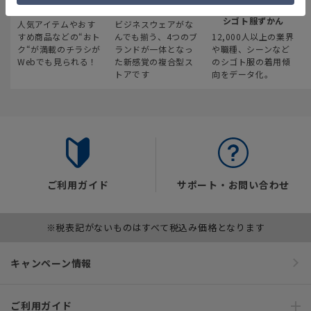
最新のお買い得情報
スーツスクエア
みんなの
シゴト服ずかん
人気アイテムやおす
ビジネスウェアがな
すめ商品などの“おト
んでも揃う、4つのブ
12,000人以上の業界
ク“が満載のチラシが
ランドが一体となっ
や職種、シーンなど
Webでも見られる！
た新感覚の複合型ス
のシゴト服の着用傾
トアです
向をデータ化。
ご利用ガイド
サポート・お問い合わせ
※税表記がないものはすべて税込み価格となります
キャンペーン情報
ご利用ガイド