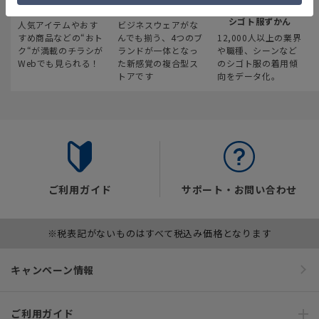
最新のお買い得情報
スーツスクエア
みんなの
シゴト服ずかん
人気アイテムやおす
ビジネスウェアがな
すめ商品などの“おト
んでも揃う、4つのブ
12,000人以上の業界
ク“が満載のチラシが
ランドが一体となっ
や職種、シーンなど
Webでも見られる！
た新感覚の複合型ス
のシゴト服の着用傾
トアです
向をデータ化。
ご利用ガイド
サポート・お問い合わせ
※税表記がないものはすべて税込み価格となります
キャンペーン情報
ご利用ガイド